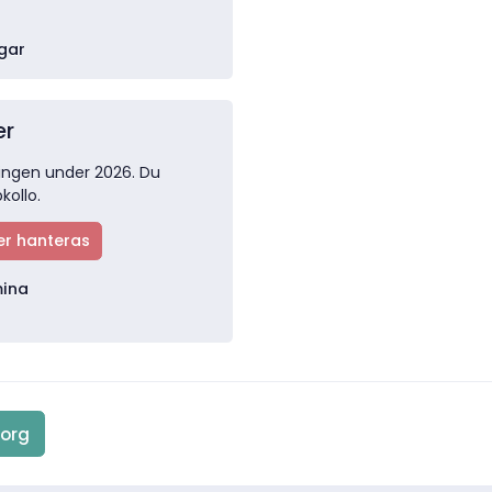
gar
er
ingen under 2026. Du
kollo.
er hanteras
mina